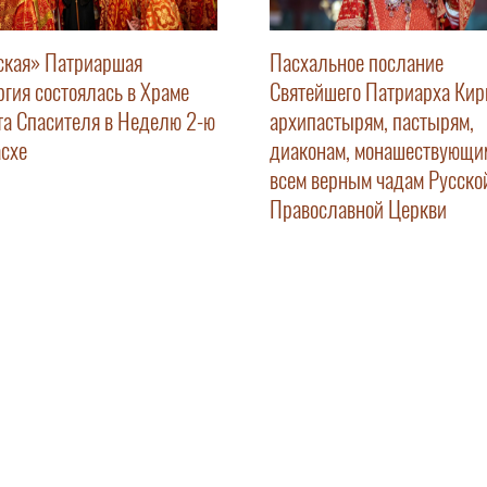
ская» Патриаршая
Пасхальное послание
ргия состоялась в Храме
Святейшего Патриарха Ки
та Спасителя в Неделю 2-ю
архипастырям, пастырям,
асхе
диаконам, монашествующи
всем верным чадам Русско
Православной Церкви