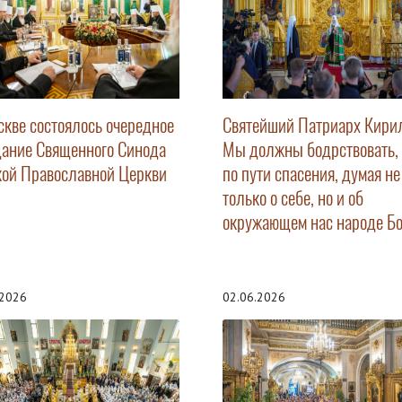
скве состоялось очередное
Святейший Патриарх Кири
дание Священного Синода
Мы должны бодрствовать,
кой Православной Церкви
по пути спасения, думая не
только о себе, но и об
окружающем нас народе Б
.2026
02.06.2026