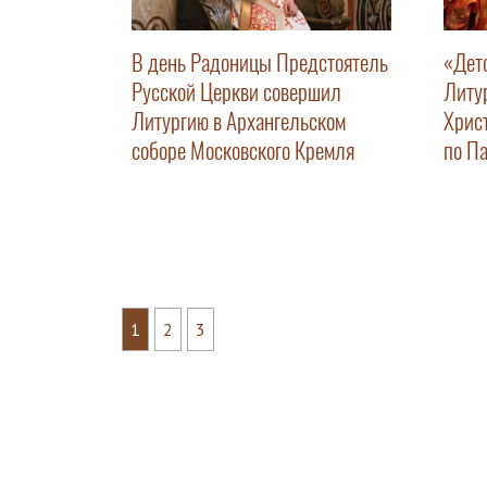
В день Радоницы Предстоятель
«Дет
Русской Церкви совершил
Литу
Литургию в Архангельском
Хрис
соборе Московского Кремля
по П
1
2
3