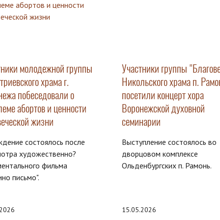
тники молодежной группы
Участники группы "Благове
риевского храма г.
Никольского храма п. Рамо
нежа побеседовали о
посетили концерт хора
леме абортов и ценности
Воронежской духовной
веческой жизни
семинарии
дение состоялось после
Выступление состоялось во
мотра художественно?
дворцовом комплексе
ментального фильма
Ольденбургских п. Рамонь.
но письмо".
.2026
15.05.2026