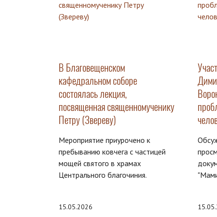
В Благовещенском
Учас
кафедральном соборе
Димит
состоялась лекция,
Воро
посвященная священномученику
проб
Петру (Звереву)
чело
Мероприятие приурочено к
Обсуж
пребыванию ковчега с частицей
прос
мощей святого в храмах
доку
Центрального благочиния.
"Мами
15.05.2026
15.05