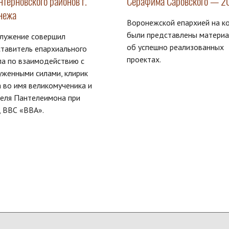
терновского районов г.
Серафима Саровского — 2
нежа
Воронежской епархией на к
были представлены матери
служение совершил
об успешно реализованных
тавитель епархиального
проектах.
а по взаимодействию с
женными силами, клирик
 во имя великомученика и
еля Пантелеимона при
 ВВС «ВВА».