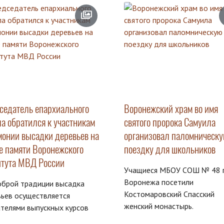
седатель епархиального
Воронежский храм во имя
ла обратился к участникам
святого пророка Самуила
монии высадки деревьев на
организовал паломническ
е памяти Воронежского
поездку для школьников
итута МВД России
Учащиеся МБОУ СОШ № 48 г
Воронежа посетили
оброй традиции высадка
Костомаровский Спасский
ьев осуществляется
женский монастырь.
телями выпускных курсов