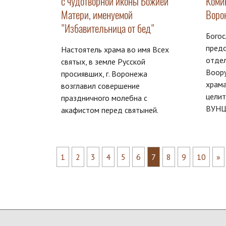
с чудотворной иконы Божией
Комин
Матери, именуемой
Воро
"Избавительница от бед"
Бого
предс
Настоятель храма во имя Всех
отдел
святых, в земле Русской
Воору
просиявших, г. Воронежа
храма
возглавил совершение
целит
праздничного молебна с
ВУНЦ
акафистом перед святыней.
1
2
3
4
5
6
7
8
9
10
»